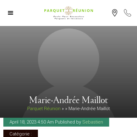
Plan
0
D'accè
9
5
8
4
Marie-Andrée Maillot
Parquet Réunion
» » Marie-Andrée Maillot
April 18, 2023 4:50 Am
Published by
Sebastien
Catégorie :